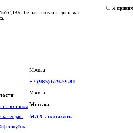
Я приним
жбой СДЭК. Точная стоимость доставки
а.
Москва
+7 (
985
)
629
-
59
-
81
Москва
ности
Москва
к с логотипом
MAX - написать
к календарь
й фотокубик