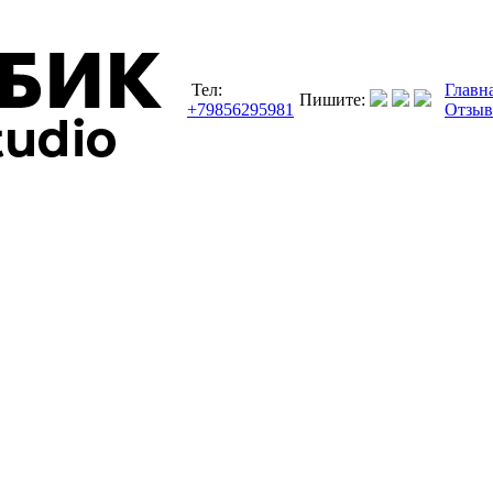
Тел:
Главн
Пишите:
+79856295981
Отзы